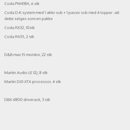
Coda PW418A, 6 stk
Coda D-K system med 1 aktiv sub + 1 passiv sub med 4 topper -alt
dette selges som en pakke
Coda RX32, 10stk
Coda RX35, 2 stk
D&B max 15 monitor, 22 stk
Martin Audio LE 12J, 8 stk
Martin DX1-XTA processor, 4 stk
DBX 4800 driverack, 3 stk